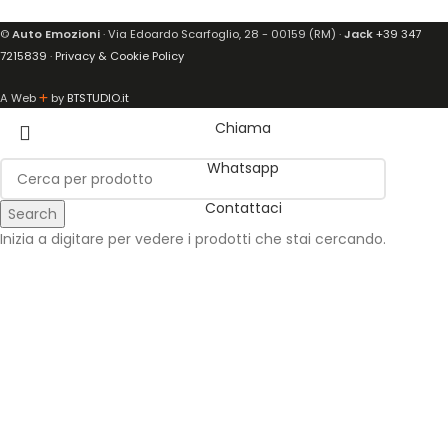
©
Auto Emozioni
· Via Edoardo Scarfoglio, 28 - 00159 (RM) ·
Jack
+39 347
7215839
·
Privacy & Cookie Policy
A Web
by
BTSTUDIO.it
Chiama
Whatsapp
Contattaci
Search
Inizia a digitare per vedere i prodotti che stai cercando.